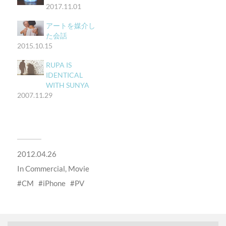
2017.11.01
アートを媒介し
た会話
2015.10.15
RUPA IS
IDENTICAL
WITH SUNYA
2007.11.29
2012.04.26
In
Commercial
,
Movie
CM
iPhone
PV