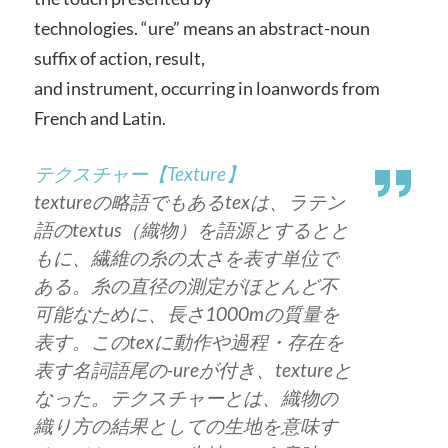
technologies. “ure” means an abstract-noun
suffix of action, result,
and instrument, occurring in loanwords from
French and Latin.
テクスチャー【Texture】
textureの略語でもあるtexは、ラテン
語のtextus（織物）を語源とするとと
もに、繊維の糸の太さを表す単位で
ある。糸の直径の測定がほとんど不
可能なために、長さ1000mの質量を
表す。このtexに動作や過程・存在を
表す名詞語尾の-ureが付き、textureと
なった。テクスチャーとは、織物の
織り方の結果としての生地を意味す