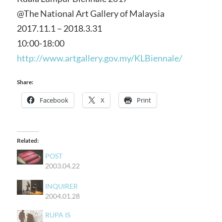
@The National Art Gallery of Malaysia
2017.11.1 – 2018.3.31
10:00-18:00
http://www.artgallery.gov.my/KLBiennale/
Share:
Facebook
X
Print
Related:
POST
2003.04.22
INQUIRER
2004.01.28
RUPA IS